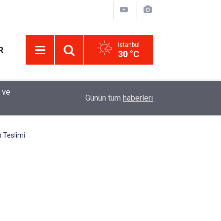
İstanbul
R
30 °C
Eminevim, Katılımevim, Fuzulev ve Birevim İçin 
12:13
Günün tüm
haberleri
Uzadı, Ödeme Kuralları Değişti
 Teslimi