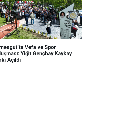
imesgut’ta Vefa ve Spor
luşması: Yiğit Gençbay Kaykay
rkı Açıldı