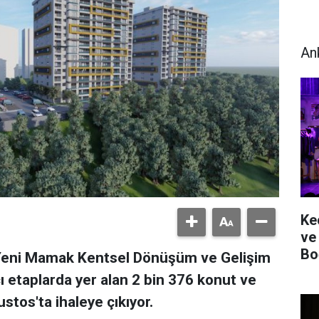
An
Ke
ve
Bo
“Yeni Mamak Kentsel Dönüşüm ve Gelişim
ı etaplarda yer alan 2 bin 376 konut ve
ustos'ta ihaleye çıkıyor.