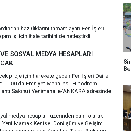
rdından hazırlıklarını tamamlayan Fen İşleri
m işi için ihale tarihini de netleştirdi.
 VE SOSYAL MEDYA HESAPLARI
Si
ACAK
Be
cek proje için harekete geçen Fen İşleri Daire
t 11.00'da Emniyet Mahallesi, Hipodrom
oplantı Salonu) Yenimahalle/ANKARA adresinde
al medya hesapları üzerinden canlı olarak
esi Yeni Mamak Kentsel Dönüşüm ve Gelişim
 Etaplar Kapsamında Konut ve Ticari Blokların