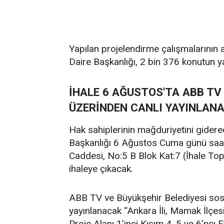
Yapılan projelendirme çalışmalarının a
Daire Başkanlığı, 2 bin 376 konutun yapı
İHALE 6 AĞUSTOS'TA ABB TV
ÜZERİNDEN CANLI YAYINLAN
Hak sahiplerinin mağduriyetini gidere
Başkanlığı 6 Ağustos Cuma günü saa
Caddesi, No:5 B Blok Kat:7 (İhale T
ihaleye çıkacak.
ABB TV ve Büyükşehir Belediyesi sosy
yayınlanacak “Ankara İli, Mamak İlç
Proje Alanı 1’inci Kısım 4, 5 ve 6'ncı