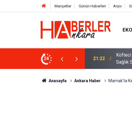
Manşetler
Günün Haberleri
Arşiv
S
EK
 Oldu 2026! Bayram Primi, Erzak Yardımı ve
24
12:33
Sürücül
Anasayfa
Ankara Haber
Mamak'ta Ken