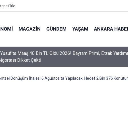
itene Ekle
ONOMI
MAGAZIN
GÜNDEM
YAŞAM
ANKARA HABE
er Dikkat! Yeni Dönemde 3 İhlal Ehliyet İptaline Neden Olacak
tsel Dönüşüm İhalesi 6 Ağustos’ta Yapılacak: Hedef 2 Bin 376 Konutun