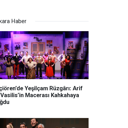
kara Haber
çiören’de Yeşilçam Rüzgârı: Arif
 Vasilis’in Macerası Kahkahaya
ğdu