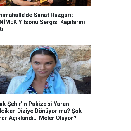
nimahalle’de Sanat Rüzgarı:
NİMEK Yılsonu Sergisi Kapılarını
tı
ak Şehir'in Pakize'si Yaren
ldiken Diziye Dönüyor mu? Şok
rar Açıklandı... Meler Oluyor?