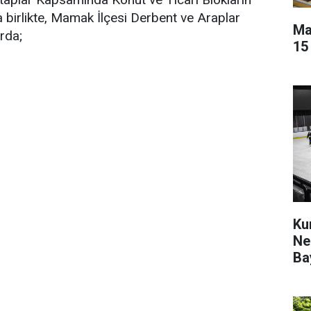
 birlikte, Mamak İlçesi Derbent ve Araplar
Ma
arda;
15
Ku
Ne
Ba