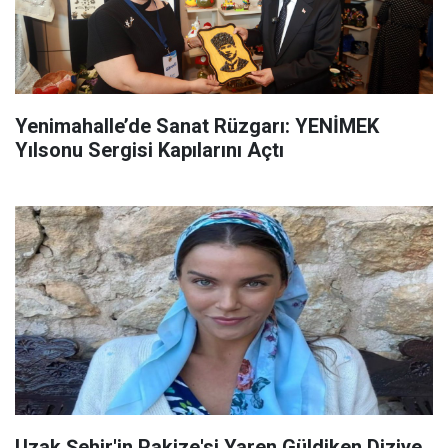
Yenimahalle’de Sanat Rüzgarı: YENİMEK
Yılsonu Sergisi Kapılarını Açtı
Uzak Şehir'in Pakize'si Yaren Güldiken Diziye