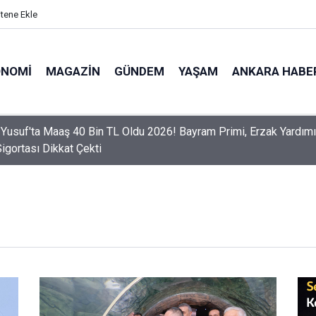
itene Ekle
ONOMI
MAGAZIN
GÜNDEM
YAŞAM
ANKARA HABE
er Dikkat! Yeni Dönemde 3 İhlal Ehliyet İptaline Neden Olacak