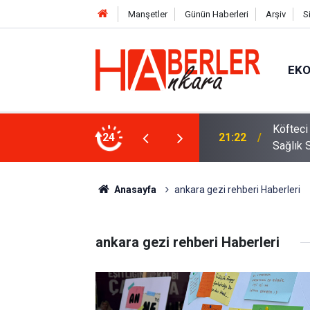
Manşetler
Günün Haberleri
Arşiv
S
EK
 Oldu 2026! Bayram Primi, Erzak Yardımı ve
24
12:33
Sürücül
Anasayfa
ankara gezi rehberi Haberleri
ankara gezi rehberi Haberleri