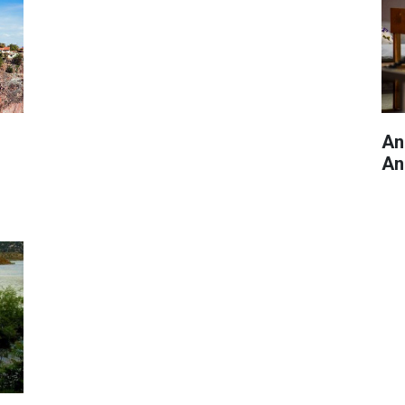
An
An