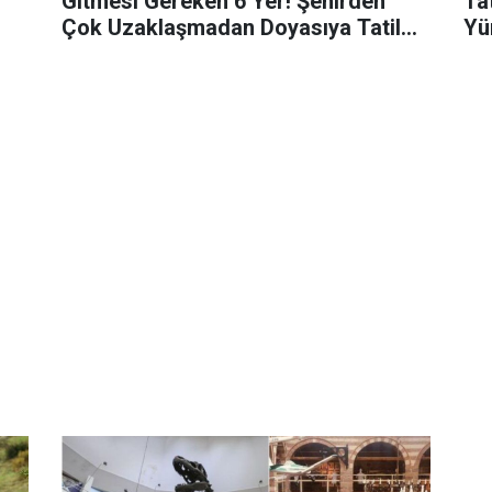
Gitmesi Gereken 6 Yer! Şehirden
Ta
Çok Uzaklaşmadan Doyasıya Tatil
Yü
Yapabileceksiniz!
He