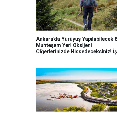
Ankara'da Yürüyüş Yapılabilecek 
Muhteşem Yer! Oksijeni
Ciğerlerinizde Hissedeceksiniz! İş
Ankara'da Doğa Yürüyüşü Yapılac
Yerler!