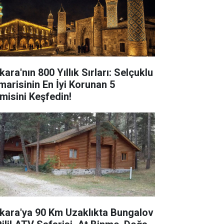
ara'nın 800 Yıllık Sırları: Selçuklu
marisinin En İyi Korunan 5
misini Keşfedin!
kara'ya 90 Km Uzaklıkta Bungalov