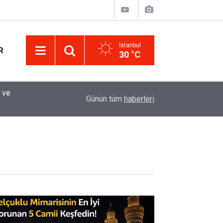
İstanbul
R
30 °C
Eminevim, Katılımevim, Fuzulev ve Birevim İçin 
12:13
Günün tüm
haberleri
Uzadı, Ödeme Kuralları Değişti