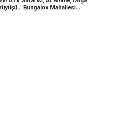
tili! ATV Safarisi, At Binme, Doğa
rüyüşü... Bungalov Mahallesi
rkesi Hayran Bırakıyor...