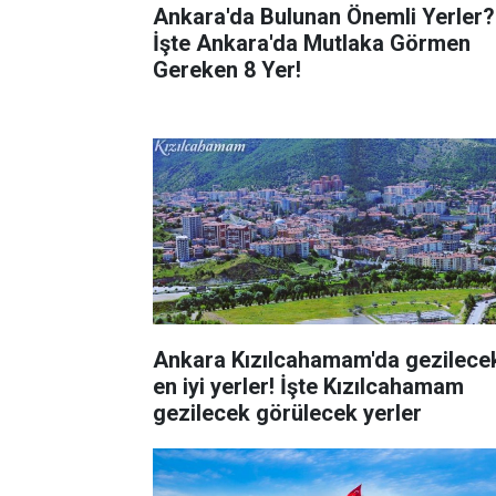
Ankara'da Bulunan Önemli Yerler?
İşte Ankara'da Mutlaka Görmen
Gereken 8 Yer!
Ankara Kızılcahamam'da gezilece
en iyi yerler! İşte Kızılcahamam
gezilecek görülecek yerler