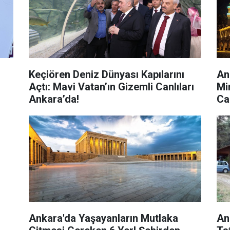
Keçiören Deniz Dünyası Kapılarını
Ank
r
Açtı: Mavi Vatan’ın Gizemli Canlıları
Mi
Ankara’da!
Ca
Ankara'da Yaşayanların Mutlaka
An