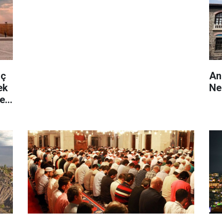
aç
An
ek
Ne
e