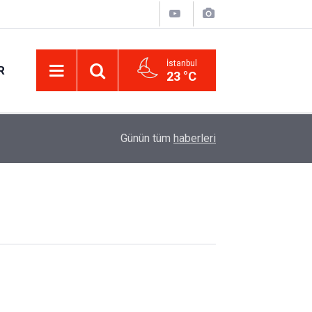
İstanbul
R
23 °C
Günün tüm
haberleri