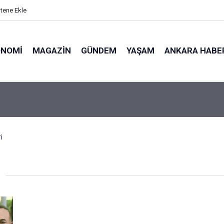
itene Ekle
ONOMI
MAGAZIN
GÜNDEM
YAŞAM
ANKARA HABE
i