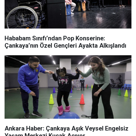
Hababam Sınıfı’ndan Pop Konserine:
Çankaya’nın Özel Gençleri Ayakta Alkışlandı
Ankara Haber: Çankaya Aşık Veysel Engelsiz
Yaşam Merkezi Kucak Açıyor...