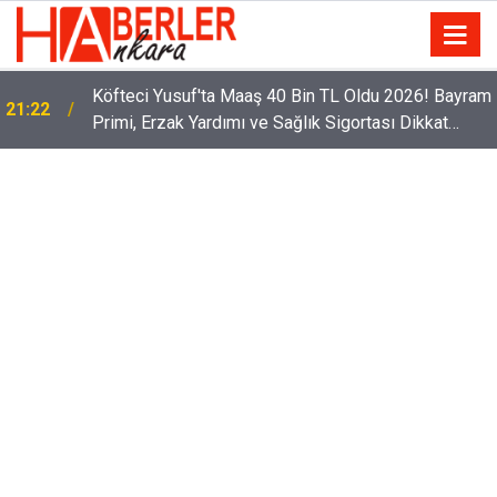
m
Sürücüler Dikkat! Yeni Dönemde 3 İhlal Ehliyet
12:33
İptaline Neden Olacak