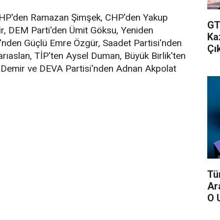
 MHP'den Ramazan Şimşek, CHP'den Yakup
GT
ir, DEM Parti'den Ümit Göksu, Yeniden
Ka
si'nden Güçlü Emre Özgür, Saadet Partisi'nden
Çık
rıaslan, TİP'ten Aysel Duman, Büyük Birlik'ten
Demir ve DEVA Partisi'nden Adnan Akpolat
Tü
Ar
O 
Ver