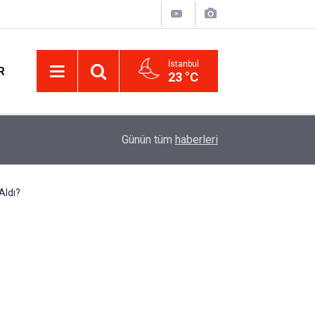
İstanbul
R
23 °C
B Sınıfı Ehliyet Alacaklara Önemli Uyarı: İşte 2
14:11
Günün tüm
haberleri
Maliyet Tutarı!
Aldı?