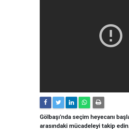
Gölbaşı'nda seçim heyecanı başlad
arasındaki mücadeleyi takip edi