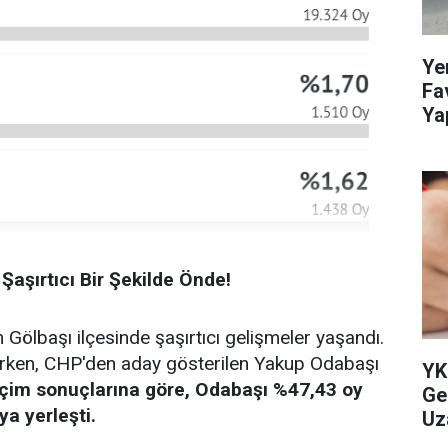
Ye
Fa
Ya
Öz
aşırtıcı Bir Şekilde Önde!
 Gölbaşı ilçesinde şaşırtıcı gelişmeler yaşandı.
rken, CHP'den aday gösterilen Yakup Odabaşı
YK
çim sonuçlarına göre, Odabaşı %47,43 oy
Ge
ya yerleşti.
Uz
Dü