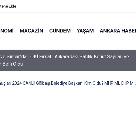
itene Ekle
ONOMI
MAGAZIN
GÜNDEM
YAŞAM
ANKARA HABE
 İzini Dövme Yaptıran Babanın Hüzünlü Vedası! Marshall Yasta...
i!
uçları 2024 CANLI! Gölbaşı Belediye Başkanı Kim Oldu? MHP Mi, CHP Mi 