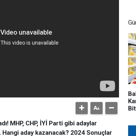
Gü
Ba
Ka
Bit
ı! MHP, CHP, İYİ Parti gibi adaylar
n. Hangi aday kazanacak? 2024 Sonuçlar