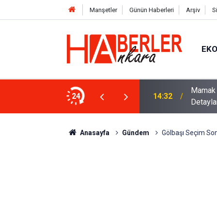
Manşetler
Günün Haberleri
Arşiv
S
EK
 Ankara’daki Satılık Konut Sayıları ve
Ameliyat
24
14:26
Hikayes
Anasayfa
Gündem
Gölbaşı Seçim Son