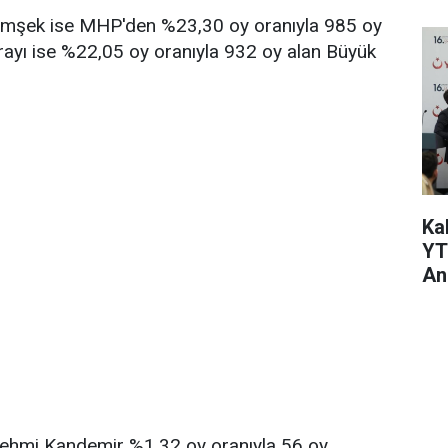
mşek ise MHP'den %23,30 oy oranıyla 985 oy
sırayı ise %22,05 oy oranıyla 932 oy alan Büyük
Kal
YT
An
 Fehmi Kandemir %1,32 oy oranıyla 56 oy,