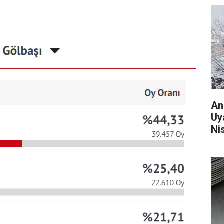
An
Uy
Ni