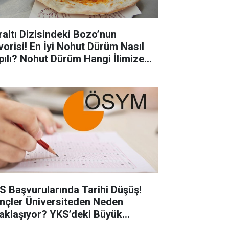
raltı Dizisindeki Bozo’nun
vorisi! En İyi Nohut Dürüm Nasıl
pılı? Nohut Dürüm Hangi İlimize
eldir?
S Başvurularında Tarihi Düşüş!
nçler Üniversiteden Neden
aklaşıyor? YKS’deki Büyük
şüşün Perde Arkası Ortaya Çıktı