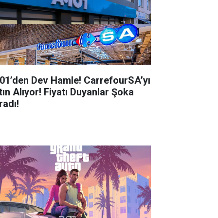
01’den Dev Hamle! CarrefourSA’yı
tın Alıyor! Fiyatı Duyanlar Şoka
radı!