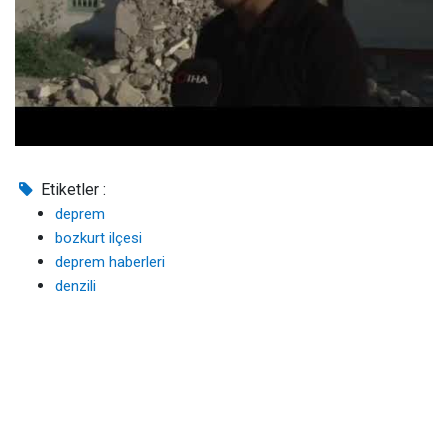
Etiketler :
deprem
bozkurt ilçesi
deprem haberleri
denzili