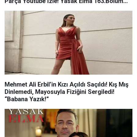
Parça Youtube İzle! Yasak Elma 163.Bölüm
Fragmanı!
Mehmet Ali Erbil’in Kızı Açıldı Saçıldı! Kış Mış
Dinlemedi, Mayosuyla Fiziğini Sergiledi!
“Babana Yazık!”