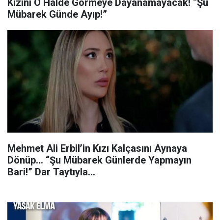
Kızını O Halde Görmeye Dayanamayacak! “Şu
Mübarek Günde Ayıp!”
Mehmet Ali Erbil’in Kızı Kalçasını Aynaya
Dönüp… “Şu Mübarek Günlerde Yapmayın
Bari!” Dar Taytıyla…