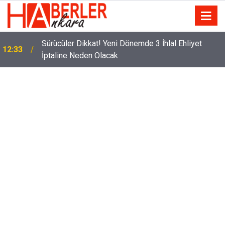
Eminevim, Katılımevim, Fuzulev ve Birevim İçin Yeni
12:13
Karar! Teslim Süresi Uzadı, Ödeme Kuralları Değişti