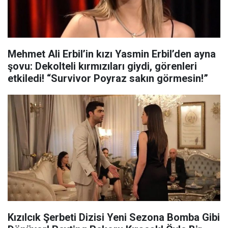
Mehmet Ali Erbil’in kızı Yasmin Erbil’den ayna
şovu: Dekolteli kırmızıları giydi, görenleri
etkiledi! “Survivor Poyraz sakın görmesin!”
Kızılcık Şerbeti Dizisi Yeni Sezona Bomba Gibi