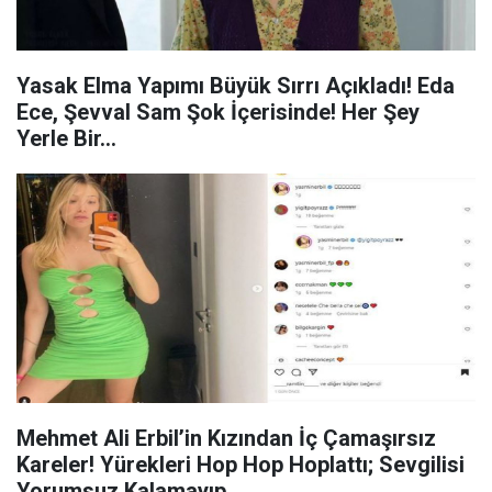
Yasak Elma Yapımı Büyük Sırrı Açıkladı! Eda
Ece, Şevval Sam Şok İçerisinde! Her Şey
Yerle Bir…
Mehmet Ali Erbil’in Kızından İç Çamaşırsız
Kareler! Yürekleri Hop Hop Hoplattı; Sevgilisi
Yorumsuz Kalamayıp…