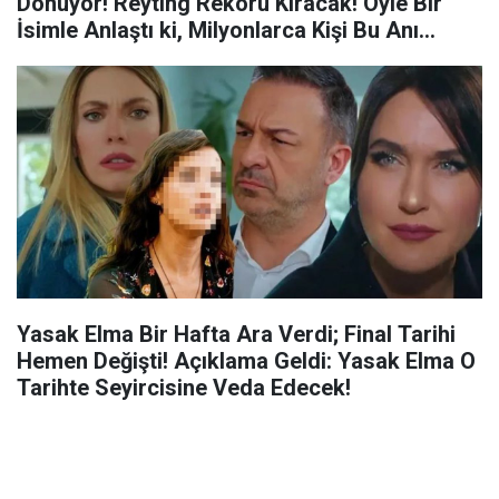
Dönüyor! Reyting Rekoru Kıracak! Öyle Bir
İsimle Anlaştı ki, Milyonlarca Kişi Bu Anı
Bekliyordu!
Yasak Elma Bir Hafta Ara Verdi; Final Tarihi
Hemen Değişti! Açıklama Geldi: Yasak Elma O
Tarihte Seyircisine Veda Edecek!