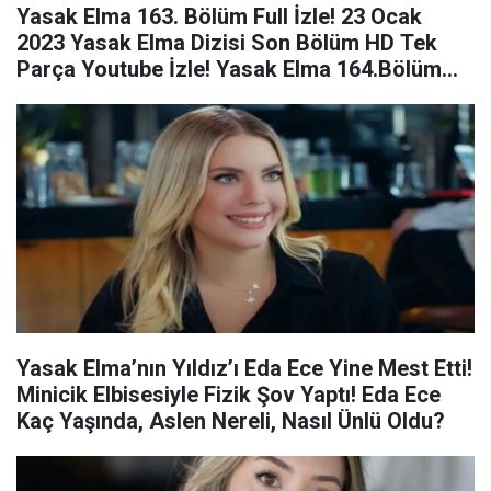
Yasak Elma 163. Bölüm Full İzle! 23 Ocak
2023 Yasak Elma Dizisi Son Bölüm HD Tek
Parça Youtube İzle! Yasak Elma 164.Bölüm
Fragmanı!
Yasak Elma’nın Yıldız’ı Eda Ece Yine Mest Etti!
Minicik Elbisesiyle Fizik Şov Yaptı! Eda Ece
Kaç Yaşında, Aslen Nereli, Nasıl Ünlü Oldu?