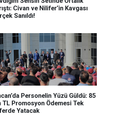
vdiğim Sensin Setinde Ortalık
ıştı: Civan ve Nilifer’in Kavgası
rçek Sanıldı!
ncan’da Personelin Yüzü Güldü: 85
n TL Promosyon Ödemesi Tek
ferde Yatacak