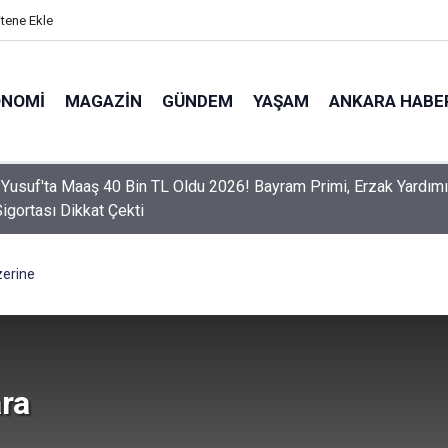
itene Ekle
ONOMI
MAGAZIN
GÜNDEM
YAŞAM
ANKARA HABE
er Dikkat! Yeni Dönemde 3 İhlal Ehliyet İptaline Neden Olacak
erine
ra