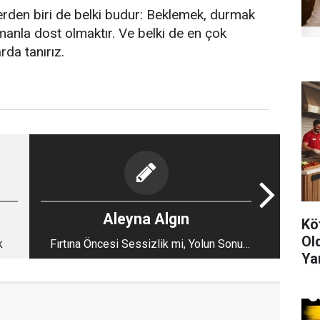
erden biri de belki budur: Beklemek, durmak
manla dost olmaktır. Ve belki de en çok
rda tanırız.
Aleyna Algın
Kö
Ol
k
Fırtına Öncesi Sessizlik mi, Yolun Sonu
Ya
mu?
Çe