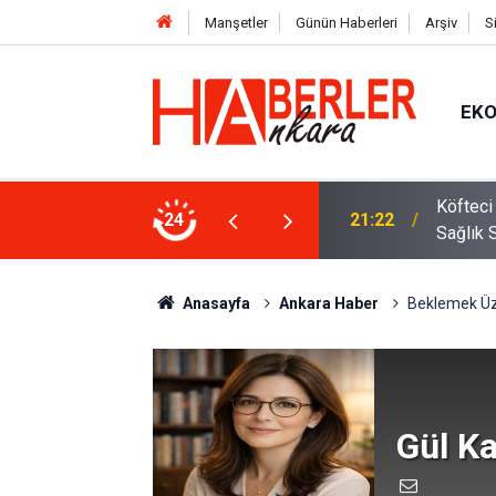
Manşetler
Günün Haberleri
Arşiv
S
EK
 Oldu 2026! Bayram Primi, Erzak Yardımı ve
24
12:33
Sürücül
Anasayfa
Ankara Haber
Beklemek Üz
Gül Ka