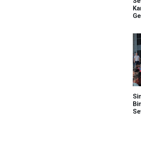
Se
Kar
Ge
Si
Bi
Se