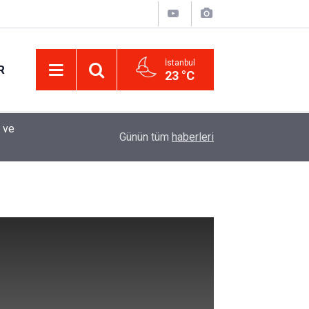
İstanbul
R
23 °C
Eminevim, Katılımevim, Fuzulev ve Birevim İçin 
12:13
Günün tüm
haberleri
Uzadı, Ödeme Kuralları Değişti