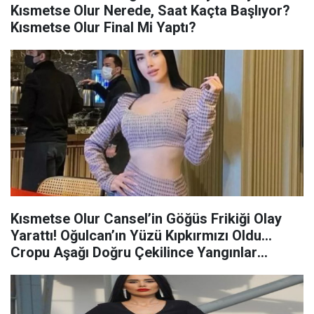
Kısmetse Olur Nerede, Saat Kaçta Başlıyor?
Kısmetse Olur Final Mi Yaptı?
Kısmetse Olur Cansel’in Göğüs Frikiği Olay
Yarattı! Oğulcan’ın Yüzü Kıpkırmızı Oldu…
Cropu Aşağı Doğru Çekilince Yangınlar
Yükselmeye Başladı!