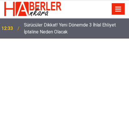
Eminevim, Katılımevim, Fuzulev ve Birevim İçin Yeni
12:13
Karar! Teslim Süresi Uzadı, Ödeme Kuralları Değişti