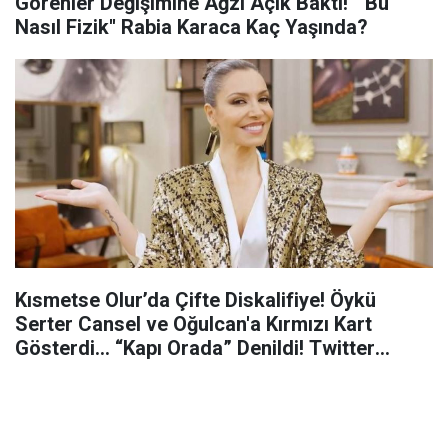
Görenler Değişimine Ağzı Açık Baktı! '' Bu
Nasıl Fizik'' Rabia Karaca Kaç Yaşında?
Kısmetse Olur’da Çifte Diskalifiye! Öykü
Serter Cansel ve Oğulcan'a Kırmızı Kart
Gösterdi… “Kapı Orada” Denildi! Twitter
Resmen Yıkılıyor…