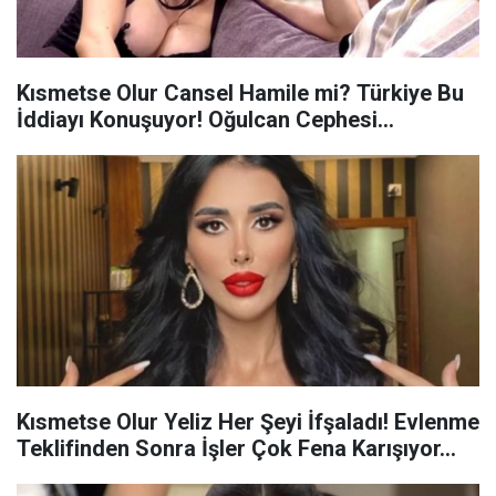
Kısmetse Olur Cansel Hamile mi? Türkiye Bu
İddiayı Konuşuyor! Oğulcan Cephesi…
Kısmetse Olur Yeliz Her Şeyi İfşaladı! Evlenme
Teklifinden Sonra İşler Çok Fena Karışıyor…