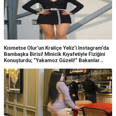
Kısmetse Olur’un Kraliçe Yeliz’i Instagram’da
Bambaşka Birisi! Minicik Kıyafetiyle Fiziğini
Konuşturdu; “Yakamoz Güzeli!” Bakanlar
Dönüp Dönüp Bakıyor…