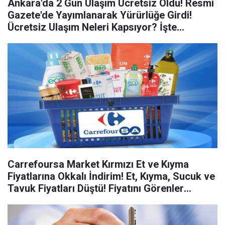
Ankara'da 2 Gün Ulaşım Ücretsiz Oldu! Resmi
Gazete'de Yayımlanarak Yürürlüğe Girdi!
Ücretsiz Ulaşım Neleri Kapsıyor? İşte
Detaylar...
Carrefoursa Market Kırmızı Et ve Kıyma
Fiyatlarına Okkalı İndirim! Et, Kıyma, Sucuk ve
Tavuk Fiyatları Düştü! Fiyatını Görenler
İnanamayacak!