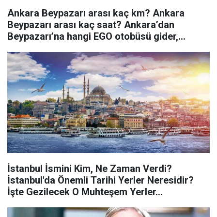
Ankara Beypazarı arası kaç km? Ankara
Beypazarı arası kaç saat? Ankara’dan
Beypazarı’na hangi EGO otobüsü gider,
otobüs saatleri?
İstanbul İsmini Kim, Ne Zaman Verdi?
İstanbul'da Önemli Tarihi Yerler Neresidir?
İşte Gezilecek O Muhteşem Yerler...