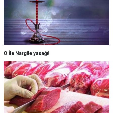
O İle Nargile yasağı!