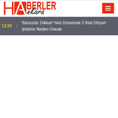
Eminevim, Katılımevim, Fuzulev ve Birevim İçin Yeni
12:13
Karar! Teslim Süresi Uzadı, Ödeme Kuralları Değişti