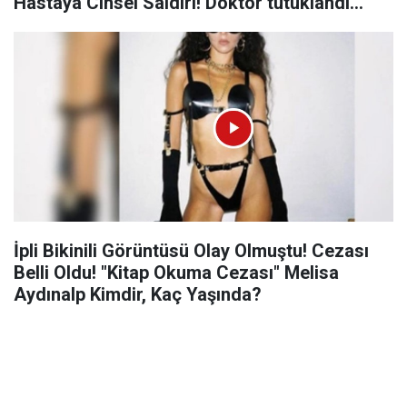
Hastaya Cinsel Saldırı! Doktor tutuklandı...
İpli Bikinili Görüntüsü Olay Olmuştu! Cezası
Belli Oldu! "Kitap Okuma Cezası" Melisa
Aydınalp Kimdir, Kaç Yaşında?