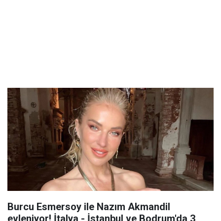
Burcu Esmersoy ile Nazım Akmandil
evleniyor! İtalya - İstanbul ve Bodrum'da 3