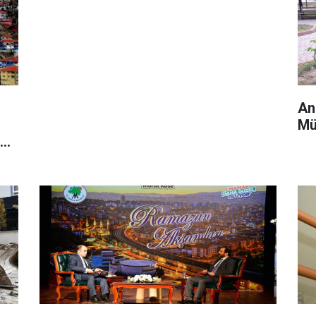
?
An
Mü