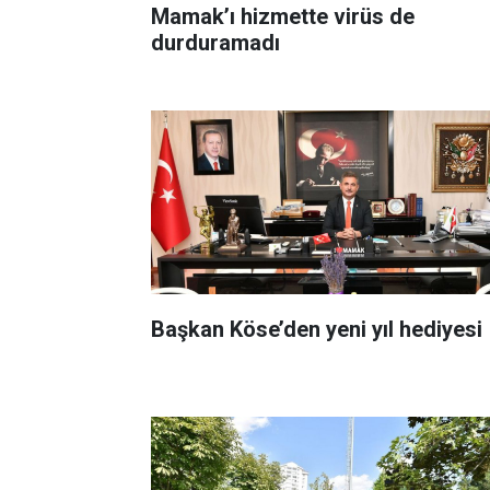
Mamak’ı hizmette virüs de
durduramadı
Başkan Köse’den yeni yıl hediyesi