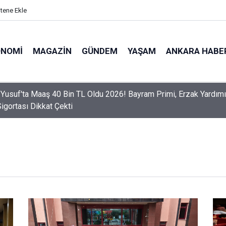
itene Ekle
ONOMI
MAGAZIN
GÜNDEM
YAŞAM
ANKARA HABE
er Dikkat! Yeni Dönemde 3 İhlal Ehliyet İptaline Neden Olacak