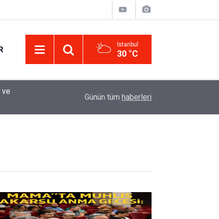
İstanbul
R
30 °C
Eminevim, Katılımevim, Fuzulev ve Birevim İçin 
12:13
Günün tüm
haberleri
Uzadı, Ödeme Kuralları Değişti