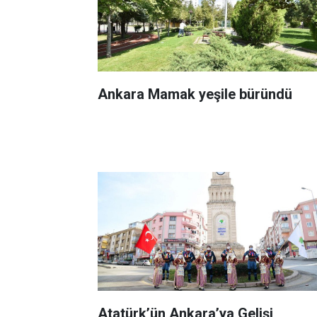
Ankara Mamak yeşile büründü
Atatürk’ün Ankara’ya Gelişi