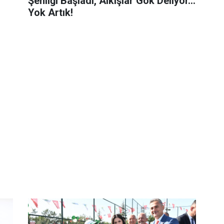
Şenliği Başladı, Alkışlar Gök Deliyor...
Yok Artık!