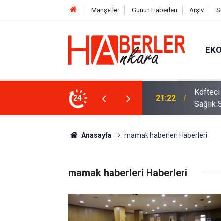
Manşetler
Günün Haberleri
Arşiv
S
EK
 Oldu 2026! Bayram Primi, Erzak Yardımı ve
24
12:33
Sürücül
Anasayfa
mamak haberleri Haberleri
mamak haberleri Haberleri