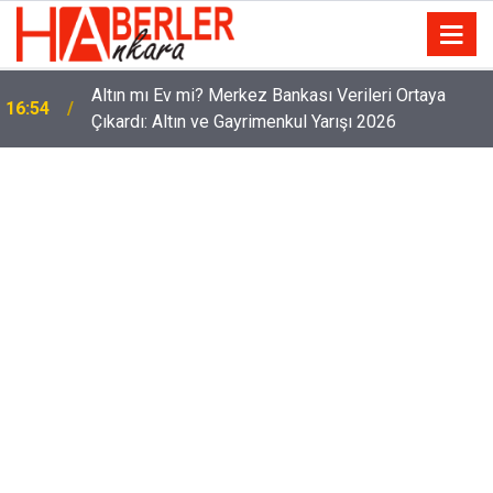
Ankara 2026 B Sınıfı Ehliyet Fiyatları Açıklandı!
13:46
Harç, Sınav ve Kurs Ücreti Ne Kadar?