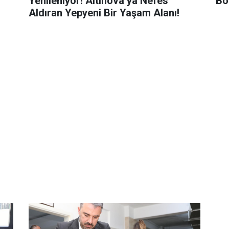
Yenileniyor! Altınova’ya Nefes
Bor
Aldıran Yepyeni Bir Yaşam Alanı!