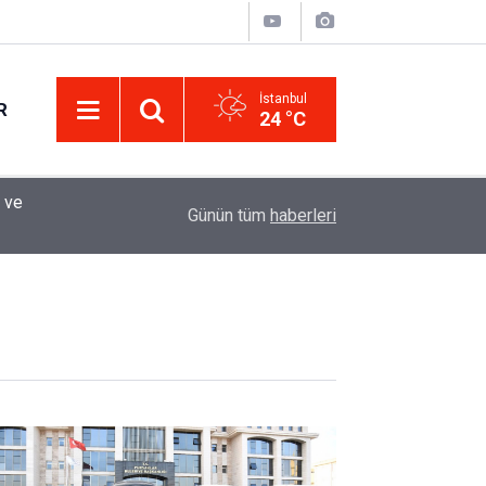
İstanbul
R
24 °C
Eminevim, Katılımevim, Fuzulev ve Birevim İçin 
12:13
Günün tüm
haberleri
Uzadı, Ödeme Kuralları Değişti