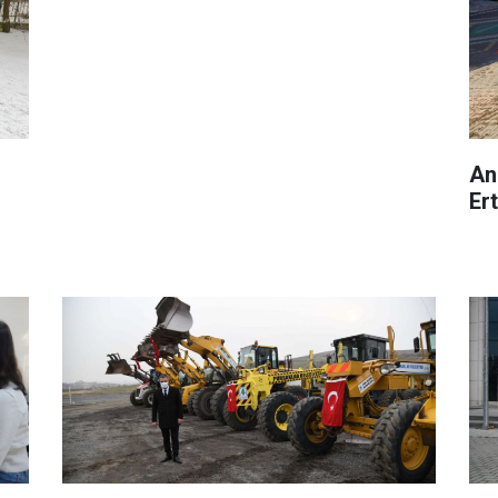
An
Er