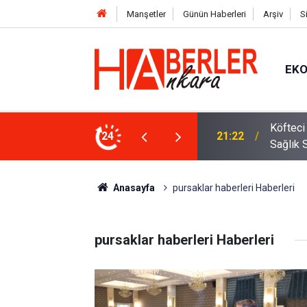
Manşetler
Günün Haberleri
Arşiv
S
EK
 Oldu 2026! Bayram Primi, Erzak Yardımı ve
24
12:33
Sürücül
Anasayfa
pursaklar haberleri Haberleri
pursaklar haberleri Haberleri