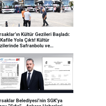
saklar’ın Kültür Gezileri Başladı:
 Kafile Yola Çıktı! Kültür
zilerinde Safranbolu ve
padokya Rotası!
rsaklar Belediyesi’nin SGK’ya