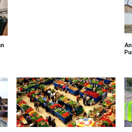
an
An
Pu