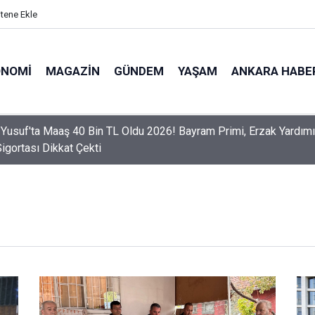
itene Ekle
ONOMI
MAGAZIN
GÜNDEM
YAŞAM
ANKARA HABE
er Dikkat! Yeni Dönemde 3 İhlal Ehliyet İptaline Neden Olacak