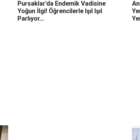
Pursaklar'da Endemik Vadisine
An
Yoğun İlgi! Öğrencilerle Işıl Işıl
Ye
Parlıyor...
Yen