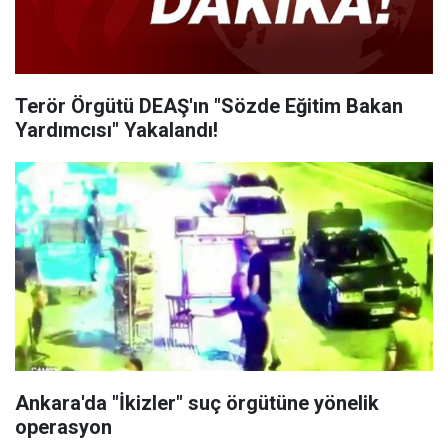
Terör Örgütü DEAŞ'ın "Sözde Eğitim Bakan
Yardımcısı" Yakalandı!
Ankara'da "İkizler" suç örgütüne yönelik
operasyon