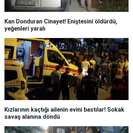
Kan Donduran Cinayet! Eniştesini öldürdü,
yeğenleri yaralı
Kızlarının kaçtığı ailenin evini bastılar! Sokak
savaş alanına döndü